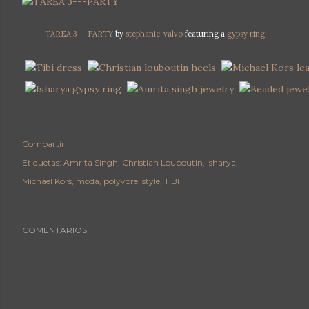
TAREA 3---PARTY
by
stephanie-valvo
featuring a
gypsy ring
Compartir
Etiquetas:
Amrita Singh
Christian Louboutin
Isharya
Michael Kors
moda
polyvore
style
TIBI
COMENTARIOS