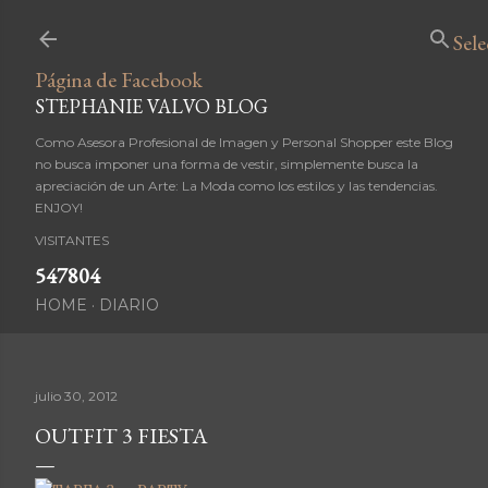
Ir al contenido principal
Sel
Página de Facebook
STEPHANIE VALVO BLOG
Como Asesora Profesional de Imagen y Personal Shopper este Blog
no busca imponer una forma de vestir, simplemente busca la
apreciación de un Arte: La Moda como los estilos y las tendencias.
ENJOY!
VISITANTES
5
4
7
8
0
4
HOME
DIARIO
julio 30, 2012
OUTFIT 3 FIESTA