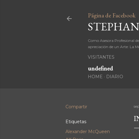
Página de Facebook
STEPHAN
Como Asesora Profesional de
apreciación de un Arte: La M
VISITANTES
u
n
d
e
f
n
e
d
HOME
DIARIO
Compartir
se
I
Etiquetas
Alexander McQueen