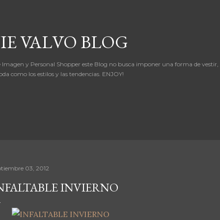
Ir al contenido principal
IE VALVO BLOG
 Imagen y Personal Shopper este Blog no busca imponer una forma de vestir,
oda como los estilos y las tendencias. ENJOY!
ptiembre 03, 2012
NFALTABLE INVIERNO