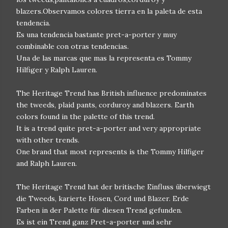
blazers.Observamos colores tierra en la paleta de esta
tendencia.
Es una tendencia bastante pret-a-porter y muy
combinable con otras tendencias.
Una de las marcas que mas la representa es Tommy
Hilfiger y Ralph Lauren.
The
Heritage
Trend
has
British influence
predominates
the
tweeds
,
plaid pants
,
corduroy
and
blazers
.
Earth
colors
found
in
the palette
of this trend
.
It is
a trend quite
pret
-
a-porter
and very
appropriate
with
other trends
.
One brand
that
most
represents
is
the
Tommy
Hilfiger
and
Ralph Lauren.
The Heritage Trend hat der britische Einfluss überwiegt
die Tweeds, karierte Hosen, Cord und Blazer. Erde
Farben in der Palette für diesen Trend gefunden.
Es ist ein Trend ganz Pret-a-porter und sehr