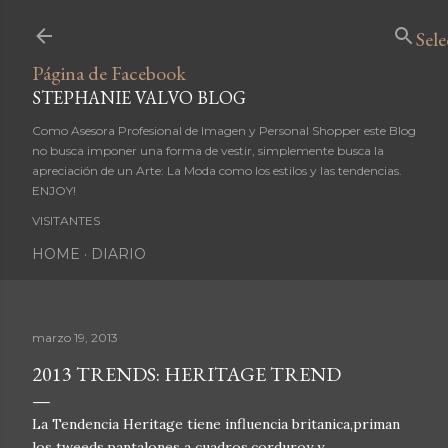
Ir al contenido principal
Sel
Página de Facebook
STEPHANIE VALVO BLOG
Como Asesora Profesional de Imagen y Personal Shopper este Blog
no busca imponer una forma de vestir, simplemente busca la
apreciación de un Arte: La Moda como los estilos y las tendencias.
ENJOY!
VISITANTES
HOME
DIARIO
marzo 19, 2013
2013 TRENDS: HERITAGE TREND
La Tendencia Heritage tiene influencia britanica,priman
los tweeds,pantalones a cuadros,corduroy y