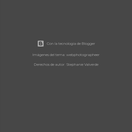
Con la tecnología de Blogger
Imágenes del tema:
webphotographeer
Derechos de autor: Stephanie Valverde