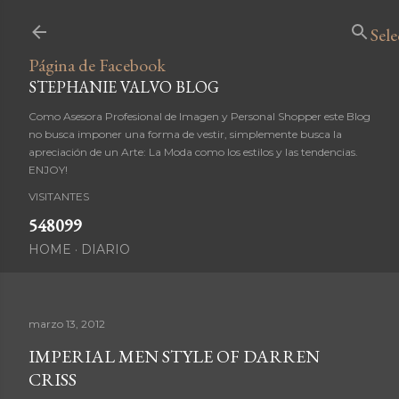
Ir al contenido principal
Sel
Página de Facebook
STEPHANIE VALVO BLOG
Como Asesora Profesional de Imagen y Personal Shopper este Blog
no busca imponer una forma de vestir, simplemente busca la
apreciación de un Arte: La Moda como los estilos y las tendencias.
ENJOY!
VISITANTES
5
4
8
0
9
9
HOME
DIARIO
marzo 13, 2012
IMPERIAL MEN STYLE OF DARREN
CRISS