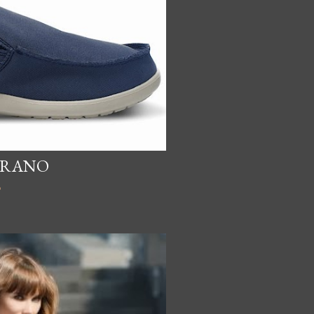
ERANO
o