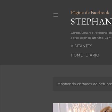
Página de Facebook
STEPHAN
Como Asesora Profesional de
apreciación de un Arte: La M
VISITANTES
HOME
DIARIO
Mostrando entradas de octubre
E
n
t