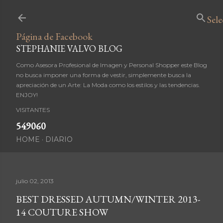
Ir al contenido principal
Sel
Página de Facebook
STEPHANIE VALVO BLOG
Como Asesora Profesional de Imagen y Personal Shopper este Blog
no busca imponer una forma de vestir, simplemente busca la
apreciación de un Arte: La Moda como los estilos y las tendencias.
ENJOY!
VISITANTES
5
4
9
0
6
0
HOME
DIARIO
julio 02, 2013
BEST DRESSED AUTUMN/WINTER 2013-
14 COUTURE SHOW