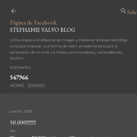
Ir al contenido principal
Sel
Página de Facebook
STEPHANIE VALVO BLOG
Como Asesora Profesional de Imagen y Personal Shopper este Blog
no busca imponer una forma de vestir, simplemente busca la
apreciación de un Arte: La Moda como los estilos y las tendencias.
ENJOY!
VISITANTES
5
4
7
9
6
6
HOME
DIARIO
julio 10, 2013
50.000!!!!!!!!