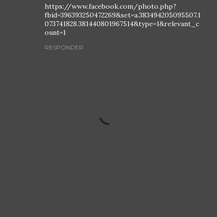
https://www.facebook.com/photo.php?
fbid=396393250472269&set=a.383494205095507.1
073741828.381440801967514&type=1&relevant_c
ount=1
RESPONDER