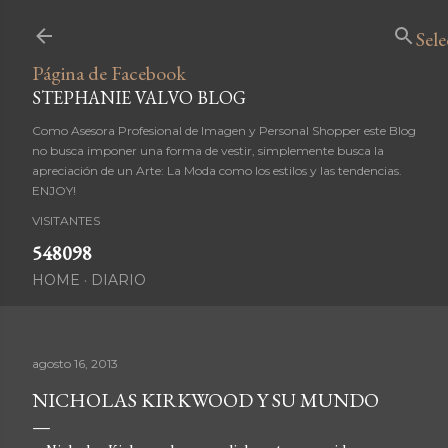
Ir al contenido principal
Sel
Página de Facebook
STEPHANIE VALVO BLOG
Como Asesora Profesional de Imagen y Personal Shopper este Blog
no busca imponer una forma de vestir, simplemente busca la
apreciación de un Arte: La Moda como los estilos y las tendencias.
ENJOY!
VISITANTES
5
4
8
0
9
8
HOME
DIARIO
agosto 16, 2013
NICHOLAS KIRKWOOD Y SU MUNDO