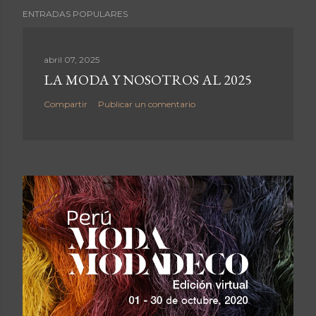
P
ENTRADAS POPULARES
u
b
l
abril 07, 2025
i
LA MODA Y NOSOTROS AL 2025
c
Compartir
Publicar un comentario
a
r
u
n
c
o
m
e
n
t
a
r