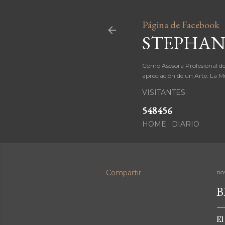
Página de Facebook
STEPHAN
Como Asesora Profesional de
apreciación de un Arte: La M
VISITANTES
5
4
8
4
5
6
HOME
DIARIO
Compartir
no
B
El