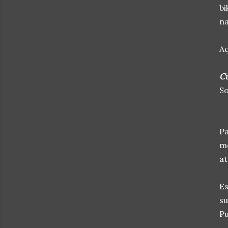
bi
na
Aq
Cu
So
Pa
me
at
Es
su
Pu