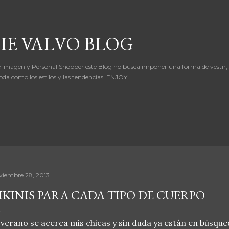
Ir al contenido principal
IE VALVO BLOG
 Imagen y Personal Shopper este Blog no busca imponer una forma de vestir,
oda como los estilos y las tendencias. ENJOY!
viembre 28, 2013
IKINIS PARA CADA TIPO DE CUERPO
 verano se acerca mis chicas y sin duda ya están en búsque