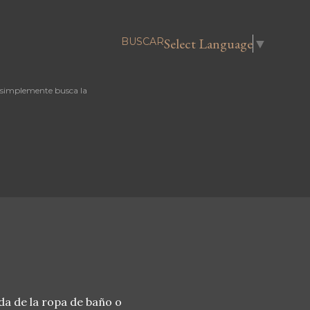
Select Language
▼
BUSCAR
 simplemente busca la
da de la ropa de baño o