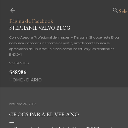
Ir al contenido principal
Sel
Página de Facebook
STEPHANIE VALVO BLOG
Como Asesora Profesional de Imagen y Personal Shopper este Blog
no busca imponer una forma de vestir, simplemente busca la
apreciación de un Arte: La Moda como los estilos y las tendencias.
ENJOY!
VISITANTES
5
4
8
9
8
6
HOME
DIARIO
octubre 26, 2013
CROCS PARA EL VERANO