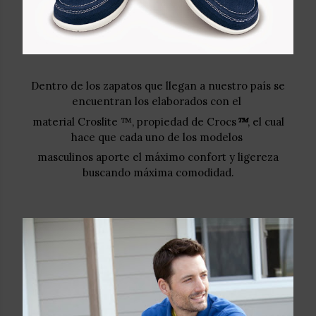
Dentro de los zapatos que llegan a nuestro país se
encuentran los elaborados con el
material
Croslite ™, propiedad de
Crocs
™
, el cual
hace que cada uno de los modelos
masculinos aporte el máximo confort y ligereza
buscando máxima comodidad.