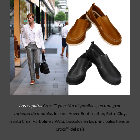
Los zapatos
Crocs
™
ya están
dispo
nibles, en una gran
variedad de modelos
lo son : Hover Boat Leather, Retro Clog,
Santa Cruz, Harboline y Walu, buscalos en las principales tiendas
Crocs
™ del país