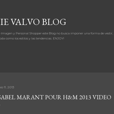
Ir al contenido principal
IE VALVO BLOG
 Imagen y Personal Shopper este Blog no busca imponer una forma de vestir,
oda como los estilos y las tendencias. ENJOY!
io 11, 2013
SABEL MARANT POUR H&M 2013 VIDEO