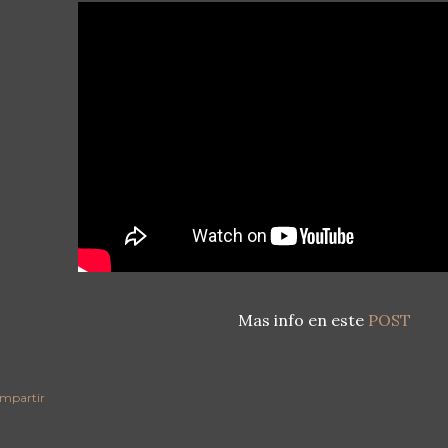
Mas info en este
POST
mpartir