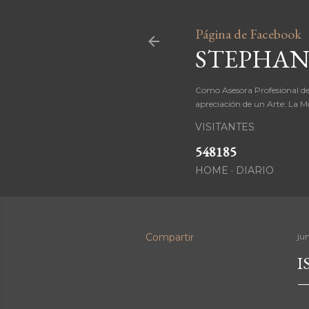
Página de Facebook
STEPHAN
Como Asesora Profesional de
apreciación de un Arte: La M
VISITANTES
5
4
8
1
8
5
HOME
DIARIO
Compartir
jun
I